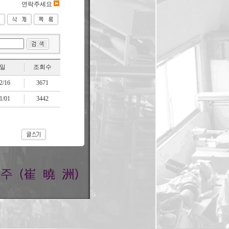
연락주세요
일
조회수
2/16
3671
1/01
3442