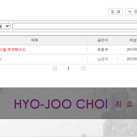
제목
글쓴이
작성
식을 못전했네요
최효주
2015/0
요
노민기
2015/0
1